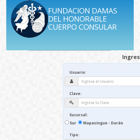
FUNDACION DAMAS
DEL HONORABLE
CUERPO CONSULAR
Ingres
Usuario:
Clave:
Sucursal:
Sur
Mapasingue - Durán
Tipo: